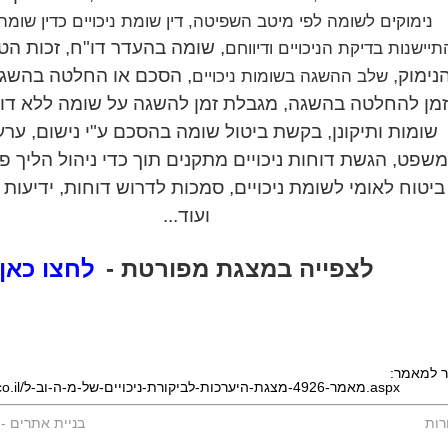
נימוקים לשומה לפי מיטב השפיטה, דין שומת ניכויים כדין שומה
, שומה בהעדר דו"ח, זכות הטי
תיישנות בדיקת הניכויים ודיווחם
נימוק,
, הסכם או החלטה בהשג
שלב ההשגה בשומות ניכויים
מן להחלטה בהשגה, מגבלת זמן להשגה על שומה ללא דו
שומות ותיקונן,
בקשת ביטול שומה בהסכם ע"י נישום
, ערע
שפט, הגשת דוחות ניכויים מתקנים תוך כדי ניהול הליך פל
ביטוח לאומי לשומת ניכויים, סמכות לדרוש דוחות, ידיעות
ועוד...
לצפייה במצגת מפורטת -
לחצו כאן
ר למאמר:
http://www.ralc.co.il/מאמר-4926-מצגת-היערכות-לביקורת-ניכויים-של-מ-ה-וב-ל.aspx
רות
בניית אתרים
-