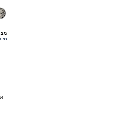
מצג
רמי א
אשר נע