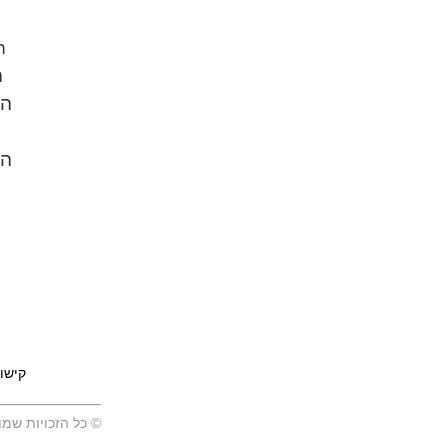
ה
ה
הז
המ
קישו
© כל הזכויות שמו