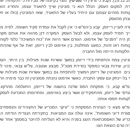
15), נקבע כי גרעין ה-"
מוניטין
" מצוי בקיומה של סבירות כי הלקוחות ישוב
ת, למקום העסק. הכלל הוא כי מוניטין שייך לתאגיד עצמו, והחריג הו
וחות מזהים עצמם עם היחיד בעליו של התאגיד, שאז המוניטין (כולו או חלק
בחן מהעסק.
רה לעניין רייזמן, קבע ביהמ"ש כי אין לקבל את עמדת פקיד השומה, לפיה מוני
יך תמיד לעסק עצמו, ולא לבעל העסק. המקרה דנן מהווה את אותם מקרי
מן היה "הפנים" של אזימוט, הגורם אשר היווה את "כוח המשיכה" כלפי לקוח
וחות ראו זהות, כמעט מוחלטת, בין אזימוט לבין ריזמן, זאת על אף שהה
הלקוחות הייתה מול החברה.
ניטין צמח והתפתח בידי ריזמן במשך עשרות שנות פעילות, בין היתר, הצטי
ניון, שירות צבאי כמפקד בסיירת מטכ"ל, מבצע אנטבה, צל"ש צבאי, מינוי ל
נים. המוניטין של ריזמן המשיך להתפתח גם במשך עשרות שנות פעילות של 
 בל-יינתק עם עסקי החברה, כאשר אזימוט נהנתה ממוניטין זה כבר מימיה הר
מ"ש קבע, כי מפקחת המס שדנה בהשגה של רייזמן, התעלמה מהרקע 
נדסי של ריזמן, מהתפקידים אשר ביצע באזימוט, ומתרומתו המכרעת לעסקי
לקוחות תפסו אותה.
מ"ש מצא כי הצהרת המפקחת כי "עיקר המכריע של התצהירים והנספחים ל
גרת דיוני השומות", אינה עולה עם המציאות. בחקירתה הנגדית הודתה ה
ריע של האסמכתאות הוצג בפניה והיא לא הצליחה להיזכר במסמך אחד של
יה טרם הוצאת הצו.