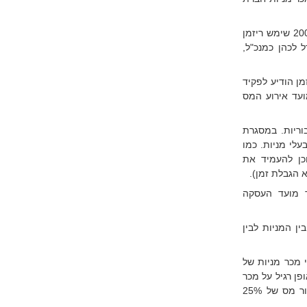
ריזמן ייסד את חברת אזימוט טכנולוגיות בע"מ בשנת 1986. משנת הייסוד עד 2003 שימש ריזמן
ת רגולטוריות חדל לכהן כמנכ"ל,
ריזמן הודיע לפקיד
 101(א)(2) לפקודה, קרי מועד אירוע המס
ציבוריות. במסגרת
לי מניות. כמו
ייב לא להתחרות באלביט במשך 4 שנים, וכן להעמיד את
 הגבלת זמן).
ר מועד העסקה
ין המניות לבין
10 לפקודה העוסק במיסוי מכר מניות של
פן רגיל על מכר
מניות שנרכשו לפני תחילת הרפורמה במס הכנסה ביום 1.1.2003, אלא בשיעור מס של 25%