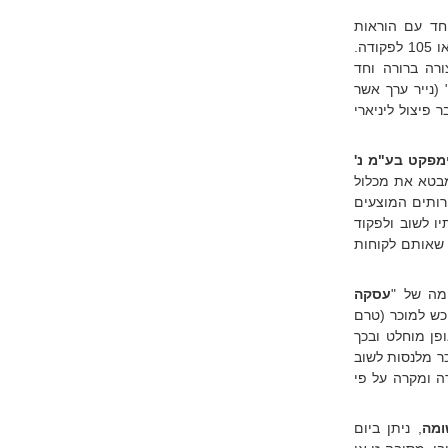
 אחיד, יחד עם הוראות
המעבר החדשות ביחס לניירות ערך סחירים אשר חלו לגביהן הוראות סעיף 101 או 105 לפקודה.
כי בסעיף 80(ט)(2) לתיקון 147 נקבע בצורה ברורה וחד
 (נייר ערך אשר
אות בדבר פיצול ליניארי
ווסט אימפקט בע"מ נ'
בטא את מכלול
ירותים המוצעים
ו לשוב ולפקוד
 שאותם לקוחות
ומה של "
עסקה
כש למוכר (טרם
אופן מוחלט ובכך
כר מלנסות לשוב
ה ומקרה על פי
, ניתן ביום