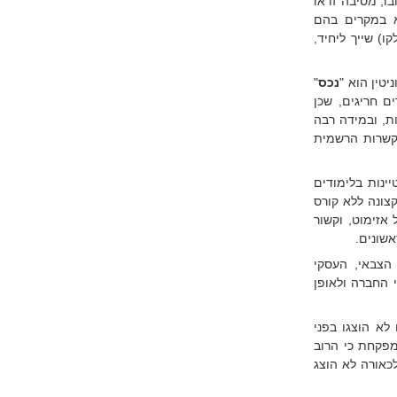
ו, מסיבה זו או
א במקרים בהם
ו) שייך ליחיד,
טין הוא "
נכס
"
ם חריגים, שכן
ות, ובמידה רבה
תקשרות הרשמית
ינות בלימודים
קצונה ללא קורס
אזימוט, וקשור
אשונים.
הצבאי, העסקי
 החברה ולאופן
א הוצגו בפני
מפקחת כי הרוב
כאורה לא הוצג