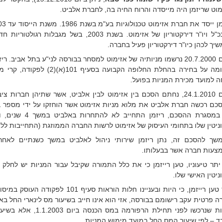
מוט שריזמן היה מייסדה והרוח החיה בה, לחברת אלביט.
כמנכ"ל ויו"ר דירקטוריון של אזימוט. בשנת 2003, בשל מגבלו
יך לכהן כיו"ר דירקטוריון פעיל בחברה.
ביום 20.7.2000 נרשמו מניותיה של אזימוט למסחר בבורסה לני"ע בתל אביב. 
השומה על בחירה בהחלת החלופה הקבועה בסעיף
ה למועד מכירת המניות בפועל.
ביום 24.1.2010, נחתם הסכם בין אזימוט לבין אלביט, אשר שתיהן חברות 
כם רכשה חברת אלביט את מלוא מניות אזימוט אשר הוחזקו על ידי מספר בע
כן, במסגרת ההסכם, ריזמן התח
ניטין שלו בתחומי העיסוק של אזימוט לרשות החברה הממוזגת (התחייבות ללא
שך להסכם זה, נתן ריזמן שירותי ניהול לאלביט במשך כשנתיים לאח
צעות חברה אשר בבעלותו.
 יתר טיעוניו, טען רייזמן כי את כלל התמורה שקיבל עבור המניות יש לחלק ב
יטין האישי שלו.
עוד טען רייזמן, כי היות ובעניינו חלות הוראות סעיף 1
ה פרטית עקב רישומם בבורסה, אזי הוא אינו חייב בשיעור מס לינארי החל באו
ד – לפי שיעור המס החל במועד מימוש המניות.