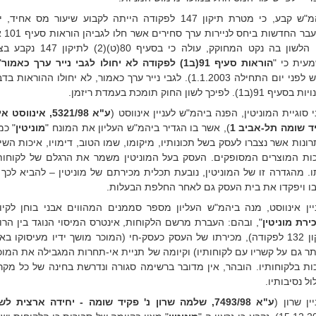
ביהמ"ש קבע, כי מטרת תיקון 147 לפקודה הייתה לקבוע שיעור מס
לפי הלשון בה נקט המחוקק, עולה 
עית כי "
הוראות סעיף 91(ב1) לפקודה לא יחולו לגבי נייר ערך כאמור
"
נרכש לפני יום התחילה 1.1.2003). לגבי נייר ערך כאמור, לא יחולו ההור
ף 91(ב1). לפיכך לשון החוק תומכת בעמדת ריזמן.
 סוגיית המוניטין, הפנה ביהמ"ש לעניין אינווסט (
ע"א 5321/98, אינ
ד שומה תל-אביב 1
), אשר בו הגדיר ביהמ"ש העליון את המונח "
מוניטין
" כמ
רונות אשר נצברו לעסק בשל תכונותיו, מיקומו, שמו הטוב, דימויו, איכות הש
כות המוצרים המסופקים. העסק בעל המוניטין משמר את הרגלם של לקוחותי
ו. מהגדרה זו של המוניטין, נובעת תכלית מכירתם של מוניטין – להביא לכך
בו ויפקדו את בית העסק גם לאחר החלפת הבעלות.
יין אינווסט, מנה ביהמ"ש העליון מספר סממנים המהווים אבני בוחן לקי
ירת מוניטין
", ובהם: העברת מרשם הלקוחות, אינטרס המיסוי הנוגד בין הרו
תיקון 132 לפקודה), מכירתו של העסק כעסק-חי (המוכר מושך ידיו מעיסוקו ב
תר גם על קשריו עם לקוחותיו) וקיומה של תניית אי-תחרות המגבילה את המו
כות בלקוחותיו. הובהר, אין מדובר ברשימה סגורה ונדרשת בחינה של כל מקר
ל נסיבותיו.
ין שרון (
ע"א 7493/98, שלמה שרון נ' פקיד שומה - יחידה ארצית לשומה