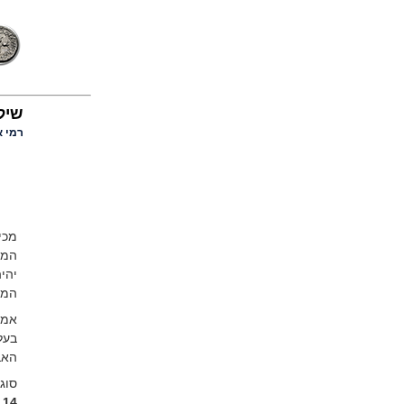
שיל
רמי א
מכי
המפ
המוניטי
אמנ
בעל
האב
סוגי
14,