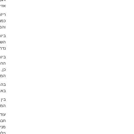
אזי
והמש
נדח
ההס
המו
בהמ
באמ
בין
המונ
חבר
בלב