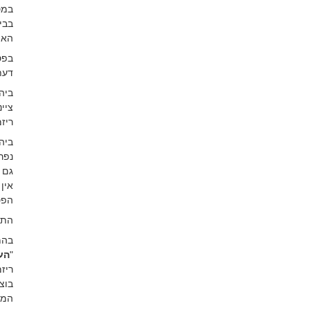
במס
בבי
האי
בפס
דעת
ביה
ציי
ריז
ביה
נפר
גם 
אין
הפס
התו
בהמ
"
הע
ריז
בוצ
המש