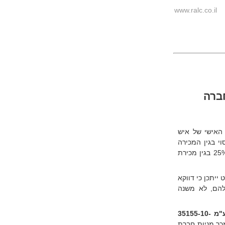
www.ralc.co.il
חברה
 האישי של איש
י בגין המכירה
יהיה לפחות 30% או יותר לפי מועד רכישת המניות, בגין מכר המניות ורק עד 25% בגין מכירת
ייתכן כי דווקא
להם, לא משנה
ע"מ 35155-10-
1), בהקשר למכר מניות חברת