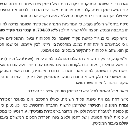
גרת דיוני השומה המפקחת ביקרה בביתו של ריזמן שבו הייתה כתובתה הרשו
קור הציג ריזמן בפניה קלסר עם מכתבים אשר יש בהם כדי לבסס את הטענה 
שי שלו. אך מסתבר כי המפקחת התעלמה ולא ביקשה את החומר.
יקת ביהמ"ש העליון נקבע, כי המדיניות המנחה את פקיד השומה צריכה להיו
ו בתבונה ובנפש חפצה וללא שרירות לב (
ע"א 734/89, פיקנטי נגד פקיד שומה
מ"ש קבע, כי בניגוד לגישת פקיד השומה, כל הלקוחות ובעלי התפקידים אשר
נו כי מבחינתם הייתה זהות כמעט מוחלטת בין ריזמן לבין אזימוט, וכי שמו הטו
מן הוא שהביא לקוחות להתקשר בעסקים עם אזימוט.
מ"ש קבע, כי פקיד השומה התעלם מההלכה לפיה ליחיד (שכיר/בעל מניות) יכול
ד משל התאגיד, מקום בו הלקוחות מזהים עצמם עם היחיד ולא עם התאגי
גישת פקיד השומה, לפיה מאחר ומדובר בחברה ציבורית, חברה אשר העסיקה
 זה אפשרי כי חלק משווי החברה נובע מהמוניטין של ריזמן – עמדה זו היא
וקה ובניגוד לראיות אשר הוצגו.
צאה מכל האמור לעיל היא כי לריזמן מוניטין אישי בר העברה.
"ש דחה גם את טענת פקיד השומה, כאילו ההסכם אינו מאזכר "
מכירת 
מדת המוניטין האישי"
של
ריזמן לרשות החברה הרוכשת. כמו כן, נטען כי
מן כפופה למגבלה זמנית ולכן אין מדובר ב-"
מכירת מוניטין
". עוד נטען כי במ
ע כימות לשווי המוניטין של ריזמן ולא בוצעה הפרדת הסכום המשולם בעבור
ולם בעבור המוניטין.