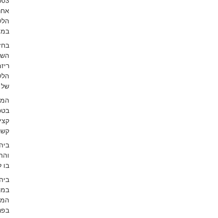
.12.2003
אחר
הלק
במו
בחז
השי
ריז
הלק
של 
המו
בטכ
קצי
קשר
ביה
והה
בו 
ביה
במס
המכ
בפנ