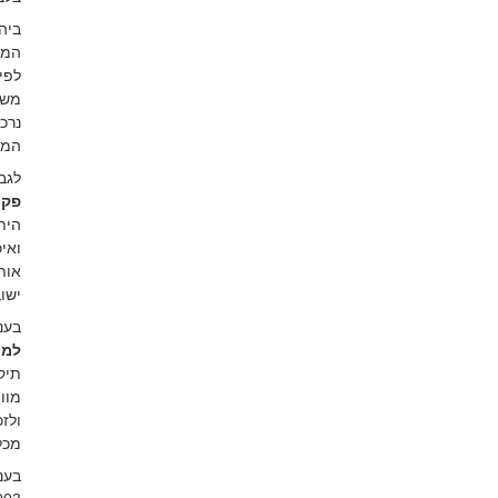
משמ
המנויות בסעי
לגבי
פקי
הית
ואי
אות
ישו
בענ
למכ
מוו
ולז
מכלו
בעני