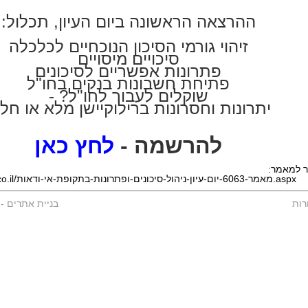
ההרצאה הראשונה ביום העיון, תכלול:
זיהוי גורמי הסיכון הנוכחיים לכלכלה
סיכויים מיסויים
פתרונות אפשריים לסיכונים
פתיחת חשבונות בנקים בחו"ל
שוקלים לעבור לחו"ל? -
יתרונות וחסרונות ברילוקיישן מלא או חלק
להרשמה -
לחץ כאן
ר למאמר:
http://www.ralc.co.il/מאמר-6063-יום-עיון-ניהול-סיכונים-ופתרונות-בתקופת-אי-ודאות.aspx
רות
בניית אתרים
-