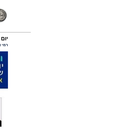
יום 
רמי א