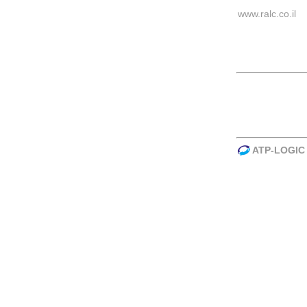
www.ralc.co.il
ATP-LOGIC