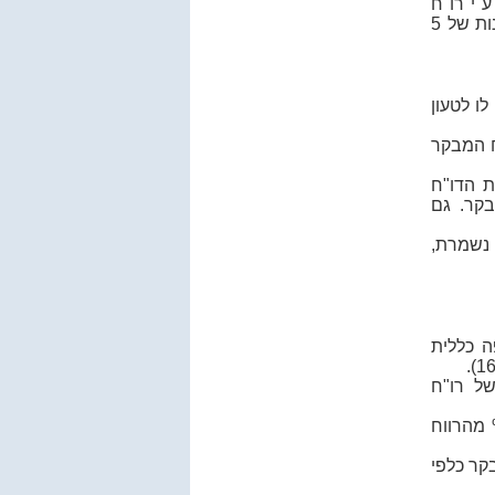
"י רו"ח
מבקר אחר - אלא אם חלפו 5 שנים לפחות ממועד הביקורת (תקופת התיישנות של 5
ו לטעון
ח המבקר
ת הדו"ח
קר. גם
 נשמרת,
ה כללית
של רו"ח
% מהרווח
קר כלפי