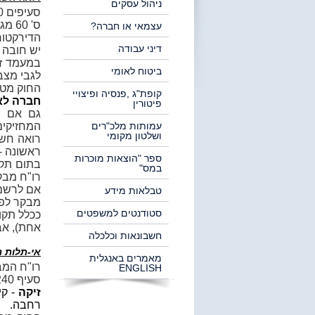
ניהול עסקים
סעיפים 154-170 בחוק החברות (פרק המסדיר את מעמד רו"ח מבקר)
ס' 0
עצמאי או חברה?
הדירקטור
דיני עבודה
יש חובה לכ
במעמד זה
ביטוח לאומי
לגבי מצב
החוק מטיל חובה 
קופת"ג ,פנסיה ופיצויי
חברה לא
פיטורין
גם אם ה
עמותות מלכ"רים
המחזיקים 10% לפחות מהון המונפק על מנת לחזור לחובת מינוי רו"ח מבק
ושלטון מקומי
רואה חשב
ראשונה - 
ספר "הוצאות מוכרות
בתום תקו
במס"
רו"ח מבק
טבלאות מידע
מבקר לפי ש
סטודנטים למשפטים
ככלל תקו
אחת), אבל ניתן
חשבונאות וכלכלה
אי-תלות 
מאמרים באנגלית
רו"ח המבקר
ENGLISH
סעיף 240 לחוק קובע כי אסור שלדירקטור חיצוני תהיה זיקה לחברה.
זיקה
- ק
רחבה.