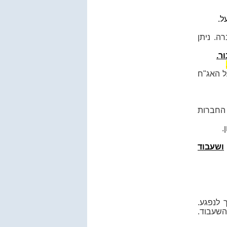
ל.
ה. ניתן
ר.
ל האג"ח
 החברות
.
ושעבוד
 לנפגע.
השעבוד.