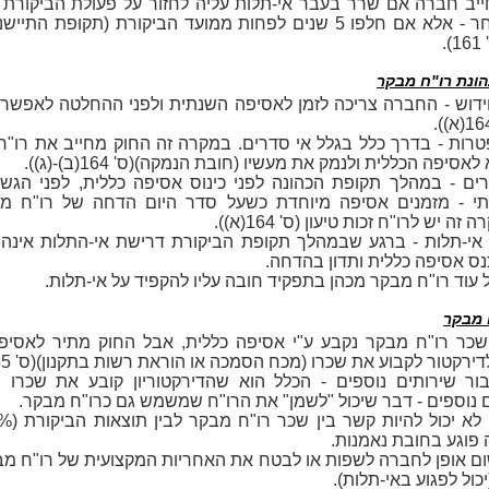
יב חברה אם שרר בעבר אי-תלות עליה לחזור על פעולת הביקורת ע
.
ונת רו"ח מבקר
ידוש - החברה צריכה לזמן לאסיפה השנתית ולפני ההחלטה לאפשר ל
רות - בדרך כלל בגלל אי סדרים. במקרה זה החוק מחייב את רו"
לאסיפה הכללית ולנמק את מעשיו (חובת הנמקה)(ס' 164(ב)-(ג)).
רים - במהלך תקופת הכהונה לפני כינוס אסיפה כללית, לפני הגש
י - מזמנים אסיפה מיוחדת כשעל סדר היום הדחה של רו"ח מב
זה יש לרו"ח זכות טיעון (ס' 164(א)).
אי-תלות - ברגע שבמהלך תקופת הביקורת דרישת אי-התלות אינה
ס אסיפה כללית ותדון בהדחה.
 עוד רו"ח מבקר מכהן בתפקיד חובה עליו להקפיד על אי-תלות.
 מבקר
שכר רו"ח מבקר נקבע ע"י אסיפה כללית, אבל החוק מתיר לאסיפ
רקטור לקבוע את שכרו (מכח הסמכה או הוראת רשות בתקנון)(ס' 165).
ר שירותים נוספים - הכלל הוא שהדירקטוריון קובע את שכרו 
 נוספים - דבר שיכול "לשמן" את הרו"ח שמשמש גם כרו"ח מבקר.
 165 - לא יכול להיות קשר בין שכר רו"ח מבקר לבין תוצאות הביקורת (
 פוגע בחובת נאמנות.
ם אופן לחברה לשפות או לבטח את האחריות המקצועית של רו"ח מב
ול לפגוע באי-תלות).