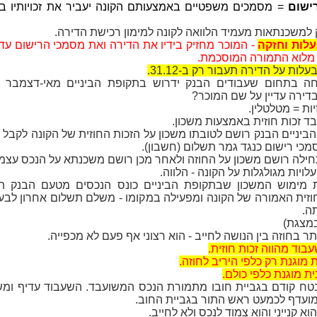
ישום
= מסמכים משפטיים באמצעותם הקונה יעביר את זכויותיו ב
עלות וחזקה
- המוכר מחזיק בידיו את הדירה ואת מסמכי הרישום עד
מלוא התמורה המוסכמת.
ות על הדירה תעבור רק ב-31.12.
וחה בתחום שעבודים הבנק ידרוש בתקופת הביניים מאי-דצמבר 
דירה עדיין על שם המוכר?
זיות = מטלטלין.
בד זכות חוזית באמצעות משכון.
ביניים הבנק רושם לטובתו משכון על הזכות החוזית של הקונה לקבל
מכי רישום כנגד גמר תשלום (חשבון).
ילה רושם משכון על החוזה ולאחר מכן רושם משכנתא על הנכס עצמו
העלויות מגולגלות על הקונה - הלווה.
 מימוש המשכון שבתקופת הביניים כונס הנכסים מטעם הבנק ת
וזית האמורה של הקונה ומפעילה במקומו - משלם תשלום אחרון לבע
ה.
ר בחוזה בין הנושה לחייב - הוא רצוני אף פעם לא מכפייה.
בוד מהווה זכות חוזית.
ת מוגנת רק כלפי היריב לחוזה.
נית מוגנת כלפי כולם.
טח קודם בגביית חובו מתמורת הנכס המשועבד. השעבוד עדיף ומ
ועדף לכמעט ראש התור בגביית החוב.
א קנייני והוא צמוד לנכס ולא לחייב.