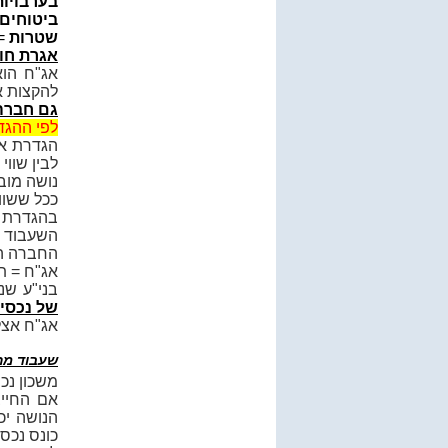
בערבויות
ביטוחים
שטרות
= 
אגרת חו
אג"ח הוא
להקצות א
גם חברה 
לפי ההגד
הגדרת אג
לבין שוו
נושה מוב
ככל ששוו
בהגדרת א
השעבוד ל
החברה הח
אג"ח = ת
בני"ע שנ
של נכסי
אג"ח אצל
שעבוד מה
משכון נכ
אם החייב
הנושה יכ
כונס נכס