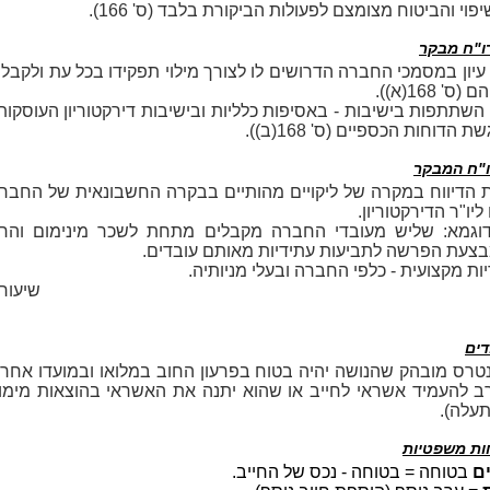
פוי והביטוח מצומצם לפעולות הביקורת בלבד (ס' 166).
ו"ח מבקר
 עיון במסמכי החברה הדרושים לו לצורך מילוי תפקידו בכל עת ולקבל
(ס' 168(א)).
 השתתפות בישיבות - באסיפות כלליות ובישיבות דירקטוריון העוסקות
ת הדוחות הכספיים (ס' 168(ב)).
ו"ח המבקר
 הדיווח במקרה של ליקויים מהותיים בבקרה החשבונאית של החבר
ליו"ר הדירקטוריון.
וגמא: שליש מעובדי החברה מקבלים מתחת לשכר מינימום והח
צעת הפרשה לתביעות עתידיות מאותם עובדים.
ות מקצועית - כלפי החברה ובעלי מניותיה.
שיעור 2 (כפול
דים
נטרס מובהק שהנושה יהיה בטוח בפרעון החוב במלואו ובמועדו אחר
ב להעמיד אשראי לחייב או שהוא יתנה את האשראי בהוצאות מימון
תעלה).
חות משפטיות
ים
בטוחה = בטוחה - נכס של החייב.