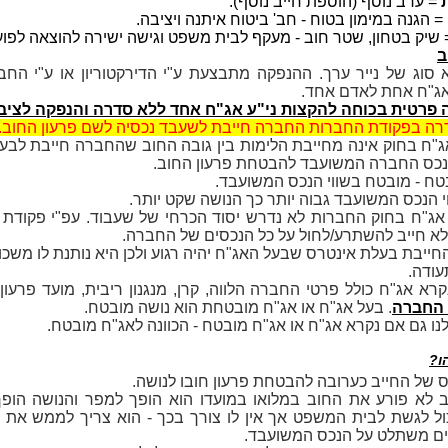
= ערב נוסף (הוספת חייב נוסף).
= הגנה במימון בטוח - חב' ביטוח איתנה ויציבה.
שיק בטחון, שטר חוב - מעקף לבית משפט וגישה ישירה להוצאה לפוע
ב
 סוג של נייר ערך. ההנפקה מתבצעת ע"י הדירקטוריון או ע"י החבר
ג"ח אחת לאדם אחד.
פרטית בכוחה להקצות ני"ע אג"ח אחד ללא סדרה והנפקה לציבו
רה בפקודת החברות החברה חייבת לשעבד נכסיה לשם פרעון החוב.
"ח בחוק אינה מחייבת הלימות בין גובה החוב שהחברה חייבת לבע
י נכס החברה המשועבד להבטחת פרעון החוב.
טח - מובטח בשווי הנכס המשועבד.
י הנכס המשועבד גבוה יותר כך הנושה שקט יותר.
ג"ח בחוק החברות לא נדרש יסוד הכרחי של שעבוד. עפ"י פקודת
א חייב להשתרע/לחול על כל הנכסים של החברה.
ייבת בעלת אינטרס שבעל האג"ח יהיה רגוע ולכן היא נותנת לו משכון
עודה.
קרא אג"ח כולל פרטי החברה הלווה, קרן, מנגנון ריבית, מועד פרעון
 החברה
. בעל אג"ח או אג"ח מובטחת הוא נושה מובטח.
נו גם אם נקרא אג"ח או אג"ח מובטח - הכוונה לאג"ח מובטח.
ו?
ס של החייב כערובה להבטחת פרעון חובו לנושה.
 לא פורע את החוב במלואו במועדו הוא הופך למפר והנושה הופך
ול לגשת לבית המשפט אך אין לו צורך בכך - הוא צריך לממש את 
ים משתלט על הנכס המשועבד.