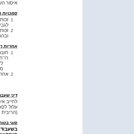
איסור השי
סמכויות ר
זכות
לגביהם 
זכות
ובהגש
אחריות ר
חובת
רו"ח 
לד
מב
אחרי
דיני שעבו
לחייב אי
עלול לסר
(הריבית 
סוגי בטו
בשעבוד