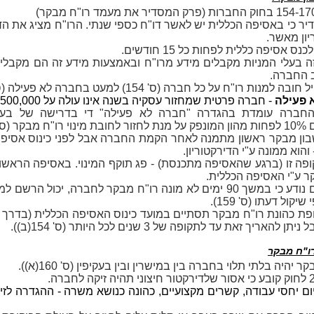
6 מגדיר כי באסיפה הכללית יש לאשר דו"ח כספי שנתי. הרו"ח מציג את הדו
יון מאשר.
נס אסיפה כללית לפחות כל 15 חודשים.
 בעלי המניות מקבלים מידע מרו"ח ובאמצעות מידע זה הם מקבלי
 החברה.
למנות רו"ח על כל חברה (ס' 154) למעט בחברה לא פעילה (ס' 158).
 פעילה
- חברה פרטית שמחזור עסקיה בשנה אינו עולה על 500,000 ₪.
חברה עומדת בהגדרה "חברה לא פעילה" די בדרישה של בעלי
ר (ס' 158).
ון מבקר ראשון מתמנה לאחר הקמת החברה אבל לפני כינוס אסיפ
והוא ממונה ע"י הדירקטוריון.
פה זו (ברגע שהאסיפה מתכנסת) - פג תוקף המינוי. באסיפה הראשונ
ר ע"י האסיפה הכללית.
אם לרשם נודע כי במשך 90 ימים לא מונה רו"ח מבקר לחברה, יכול הרשם
יקול דעתו (ס' 159).
פת
כהונת רו"ח מבקר תסתיים במועד כינוס האסיפה הכללית (בדרך 
 להאריך זאת עד לתקופה של 3 שנים לכל היותר (ס' 154(ב)).
רו"ח מבקר
 יהיה בלתי תלוי בחברה בין במישרין ובין בעקיפין (ס' 160(א)).
יום יחסי עבודה, קשרים מקצועיים, כהונה כנושא משרה - ההגדרה לזי