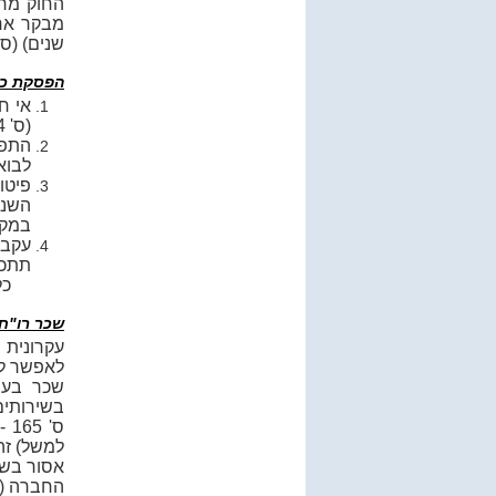
החוק מחי
שנים) (ס' 161)
הפסקת כה
אי ח
(ס' 164(א)).
התפט
לבוא 
פיטו
השנת
במקרה 
עקב 
תתכנ
כל
שכר רו"ח
עקרונית 
לאפשר לדי
שכר בעבו
בשירותים
ס'
למשל) זה
אסור בשו
החברה (יכ