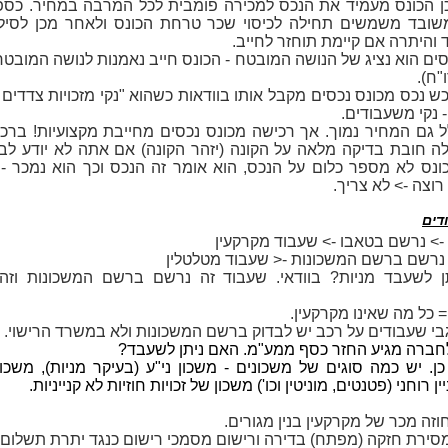
 הכונס מעמיד את הנכס למכירה פומבית לכל המרבה במחיר. כספ
שובד משמשים תחילה לכיסוי שכר טרחת הכונס ולאחר מכן לסילו
והיתרה אם קיימת תוחזר לחייב.
סים הוא נציג של הנושה המובטח - הכונס חייב נאמנות לנושה המובטח
"ח).
כש נכס מכונס נכסים מקבל אותו בוודאות כשהוא "נקי מזכויות צדדים 
 נקי משעבודים.
 גם המחיר נמוך. אך רכישה מכונס נכסים מחייבת מקצועיות! ברכ
ה חובת בדיקה מלאה על הקונה (יזהר הקונה) אם אתה לא יודע לבד
ונס לא מספר כלום על הנכס, הוא אומר זה הנכס וכך הוא נמכר - 
רוצה -> לא צריך.
דים
> נרשם בטאבו -> שעבוד מקרקעין
 נרשם ברשם המשכונות -< שעבוד מטלטלין
ן לשעבד מניות? בוודאי. שעבוד זה נרשם ברשם המשכונות וזהו
 כל מה שאינו מקרקעין.
בי שעבודים על רכב יש לבדוק ברשם המשכונות ולא במשרד הרישוי.
לחברה מגיע החזר כסף ממע"מ. האם ניתן לשעבד?
כן. יש כמה סוגים של משכונים - משכון ני"ע (בעיקר מניות), משכון
ן רוחני (פטנטים, מוניטין וכו') משכון של זכויות חוזיות לא קנייניות.