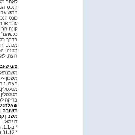
לאחר מכן
הנכס המ
המשועבד 
כונס הנכ
עו"ד או רו
קונה הרו
כלשהם" -
בדרך כלל
מכונס חל
תקנה. הכ
רוצה, לא 
סוגי שעבו
משכנתא -
משכון ->
האם נית
מטלטלין.
מטלטלין =
בדיקה לג
שאלה
: 
תשובה
: 
משבון קניי
דוגמא:
* ב-1.1. חוזה מכר של מקרקעין בנין מגורים.
* 31.12 מסירת חזקה (מפתח) בדירה ורישום מסמכי רישום כנגד יתרת תשלום.