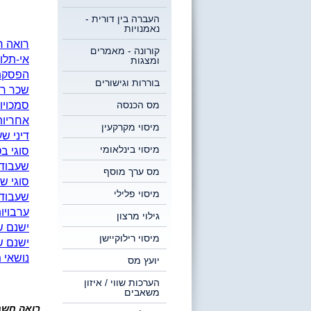
העברה בין דורית -
נאמנויות
רואה ח
קורונה - מאמרים
אי-תלו
ומצגות
הפסקת 
בוררות וגישורים
שכר רו
מס הכנסה
סמכויו
אחריות
מיסוי מקרקעין
דיני ש
מיסוי בינלאומי
סוגי ב
שעבוד 
מס ערך מוסף
סוגי ש
מיסוי פלילי
שעבוד 
ערבויו
גילוי מרצון
ישנם ש
מיסוי רילוקיישן
ישנם ש
נושאי 
יועץ מס
הערכות שווי / איזון
משאבים
רואה חשב