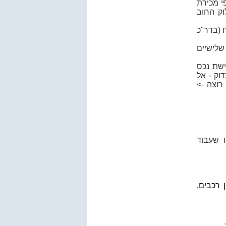
י מכירת
ק החוב
 (בדר"כ
שלישיים
ישת נכס
וק - אל
רוצה ->
 שעבוד
 רכבים,