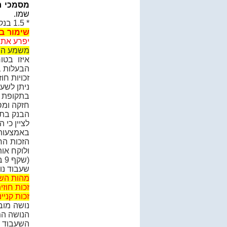
מסמכי ר
שמו.
* 1.5 בנק למשכנתאות מעמיד הלוואה לקונה למימון רכישת הדירה.
שימור ב
יפרע את 
משמע הבעל
איזו בט
הבעלות ב
זכויות חו
ניתן לשע
בתקופת ה
חזקה ומס
הבנק בתח
לציין כי 
באמצעות
הזכות הח
ולוקח אות
(שקף 9 במצגת)
שעבוד נות
מהות השע
זכות חוזי
זכות קניי
נושה מוב
הנושה המ
השעבוד הו