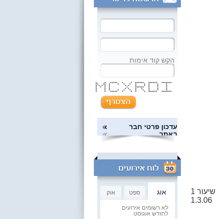
הקש קוד אימות
* * ***** * * ****** ****** *******
** ** * * * * * * * * *
* * * * * * * * * * * *
* * * * * ****** * * *
* * * * * * * * * *
* * * * * * * * * * *
* * ***** * * * * ****** *******
עדכון פרטי חבר
באתר
שיעור 1
אוג
ספט
אוק
1.3.06
לא רשומים אירועים
לחודש אוגוסט