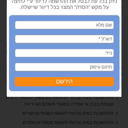
למייצגים ולאזרחים, עקב המצב הביטחוני הנובע ממבצע צוק
איתן, לגבי אגפי המיסוי הבאים:
1.
מיסוי מקרקעין
2.
מס הכנסה
3.
מס ערך מוסף
ההנחיות ניתנו על ידי
מירי סביון
,
סמנכ"לית בכירה שומה
וביקורת
ב
רשות המיסים
, למנהלי המשרדים באגפי המיסים
האמורים לעיל, והן כוללו את ההקלות הבאות:
לאור המצב הביטחוני עקב מבצע צוק איתן, ומתוך מטרה להקל
ככל האפשר על ציבור הנישומים והמייצגים המגויסים,
מתבקשים שלושת אגפי המיסוי האמורים, לגלות התחשבות
בציבור בכל הנוגע לעמידה במועדים הקבועים בחוק, לרבות:
התחשבות בעת קבלת החלטות בבקשות לביטולי ריבית
וקנסות בבגין אי עמידה במועדי תשלום ו/או דיווח.
התחשבות במתן ארכות להגשת השגות וערעורים.
התחשבות במתן ארכות להגשת מסמכים נוספים.