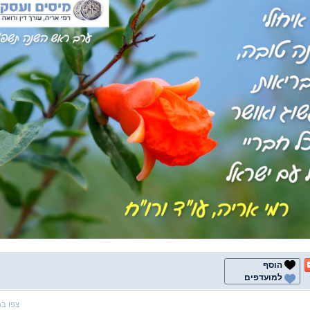
הוסף
למועדפים
צפו ב