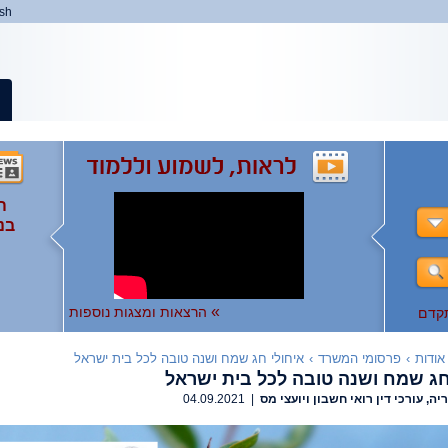
ish
ה
ה
המ
ה
בנ
ומ
ות
),
ו
ו
לצפ
להר
»
הרצאות ומצגות נוספות
קדם
אודות
›
פרסומי המשרד
›
איחולי חג שמח ושנה טובה לכל בית ישראל
חג שמח ושנה טובה לכל בית ישראל
יה, עורכי דין רואי חשבון ויועצי מס
| 04.09.2021