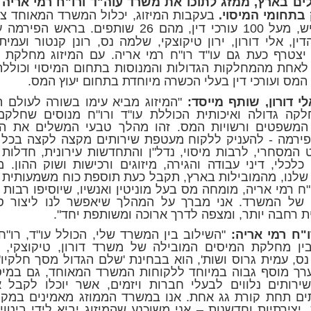
ים בארץ, ממזג לתוכו את משרד עוה"ד ורו"ח רמי אריה ו
בתחומי המיסוי.
בעקבות המיזוג, יכלול המשרד המאוחד צו
150 איש, מעל 100 עורכי דין, מהם 26 שותפים. בראש ה
דין, אלי דורון, ירון טיקוצקי, שלמה נס, רונן קנטור ועמית
יצטרף כעת גם עו"ד רו"ח רמי אריה. עם המיזוג מחלקת ה
לאחת מהמחלקות הגדולות והמנוסות בתחום המיסוי וכוללת 
המס ועורכי דין בעלי הכשרה מיוחדת בתחום יעוץ המס.
לי דורון, שותף מייסד:
"המיזוג מביא עימו בשורה לעולם ה
קה גדולה ואיכותית הכוללת עו"ד ורו"ח מנוסים שחלקם 
משפטים ורשויות המס. זהו מהלך טבעי המשלים את הא
פירמה - להעניק ללקוח מעטפת שירותים מקצה לקצה בכל 
המסחרי, לרבות מיסוי, נדל"ן והתחדשות עירונית, חדלות פ
כלכלי, דיני עבודה והגירה, מיזוגים ורכישות ושוק ההון.
 שלנו, מהמובילות בארץ, תקבל כעת תוספת כוח משמעותית 
"ח רמי אריה, מומחה מס בעל מוניטין ואנשיו, שיוסיפו רבות
של המשרד. אני מברך על המהלך שיאפשר לנו ליצור סי
 רחבה יותר, ומצפה לדרך ארוכה ומשותפת יחד".
ו"ח רמי אריה:
"השילוב בין המשרד שלי, הכולל עו"ד, רו"ח 
ין מחלקת המיסים המובילה של משרד דורון, טיקוצקי, ק
נס, עמית גרוס ושות', הוא בבחינת 'שלם הגדול מסך חלקיו'
ערך מוסף גבוה במיוחד ללקוחות המשרד המאוחד, גם במיסו
ירותים נלווים לבעלי חברות ויזמים, אשר יוכלו לקבל 
ים תחת קורת גג אחת. אנו במשרד הממוזג מאמינים במקצו
 יצירתיות וחדשנות – אני משוכנע שהמיזוג יביא לידי ביטוי