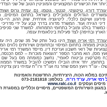
ותר את הכישורים המקצועיים והמוניטין הטוב של שני הצדדי
ה"ד דורון, טיקוצקי, קנטור, גוטמן, נס, עמית גרוס ושות'
שרדים הגדולים והמובילים בישראל בתחום המיסים, הנ
ירעון ושיקום כלכלי, ליטיגציה אזרחית, שוק ההון, היי-טק
דיני הגירה ועוד. המשרד מדורג בדרך קבע על ידי מדריכי 
 כמשרד בולט ומוביל בתחומי התמחותו. למשרד שני סניפים
 הארץ ובחיפה) לצד פעילות בינלאומית ענפה.
וה"ד רמי אריה ושות'
הינו בעל וותק של 35 שנים, 
וטיק מומחה בתחום המיסוי ובתחומים ושירותים נלווים המ
צועיות של רואי חשבון ועריכת דין. מייסד המשרד רמי אריה 
יועץ מס), הוא מחבר הספר "הוצאות מוכרות – למס הכנסה, 
 מקרקעין וביטוח לאומי", נחשב כמומחה מס בעל שם 
בתחומו. יחד איתו הובילו וימשיכו להוביל במשרד הממוזג
לו - עו״ד ויועץ המס שחר נח ועו״ד ורו״ח עמיחי ניצן צדקיהו
יכם במלוא הכוח, היצירתיות, החדשנות והאמינות
 רמי אריה, עו"ד רו"ח
,
בטלפון: 073-2181818
מיסים ועסקים
www.ralc.co.il
במגוון השירותים המשפטיים, מיסויים וכלליים במסגרת 
.