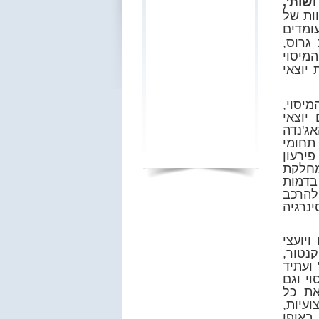
שות',
ות של
פירמה עומדים
 גרוס,
מיסוי
יוצאי
מיסוי,
יוצאי
ג'נדה
תחומי
ירעון
 מחלקת
בדמות
 להרכב
נרגיה
ויועצי
נטור,
 ועתיד
י וגם
את כל
עיות,
 באופן