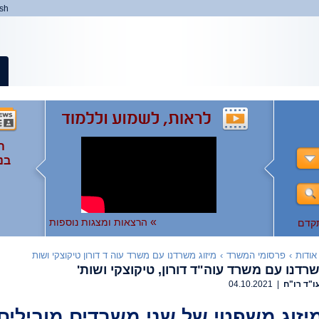
ish
ה
ה
המ
ה
בנ
ומ
ות
),
ו
ו
לצפ
להר
»
הרצאות ומצגות נוספות
קדם
אודות
›
פרסומי המשרד
›
מיזוג משרדנו עם משרד עוה ד דורון טיקוצקי ושות
שרדנו עם משרד עוה"ד דורון, טיקוצקי ושות'
ו"ד רו"ח
| 04.10.2021
יזוג משפטי של שני משרדים מובילים