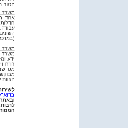
הטוב בי
משרד עו
אחד המ
חדלות פ
עבודה, 
השונים
(במרכז
משרד ע
משרד ב
ידע ומק
רו"ח ו
מס שבח
מבוקש 
הצוות ש
לשירות
בדוא"ל
ובאתר 
לרבות 
הממוזג