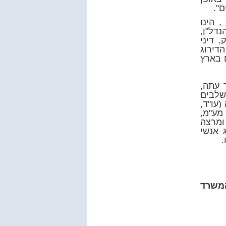
ם".
, הינו
דל"ן,
, דיני
הדירוג
 בארץ
היה עד עתה,
שלבים
(עו"ד,
מע"מ,
ומרצה
 אנשי
.
המשרד