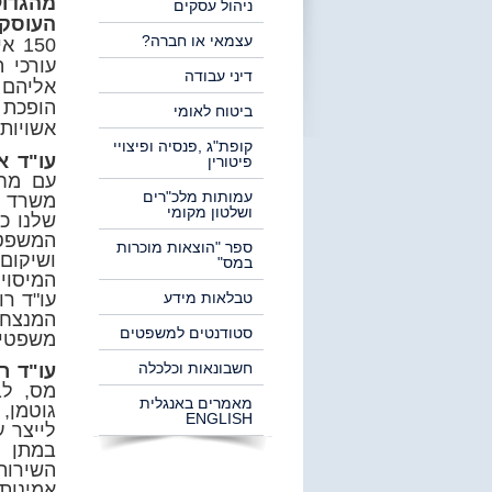
מהגדול
ניהול עסקים
העוסק 
עצמאי או חברה?
עורכי ה
דיני עבודה
אליהם 
הופכת 
ביטוח לאומי
אשויות 
קופת"ג ,פנסיה ופיצויי
עו"ד א
פיטורין
עם מחל
עמותות מלכ"רים
משרד ה
ושלטון מקומי
שלנו כ
המשפט 
ספר "הוצאות מוכרות
ושיקום 
במס"
המיסוי
עו"ד רו
טבלאות מידע
המנצח 
סטודנטים למשפטים
משפטית
חשבונאות וכלכלה
עו"ד ר
מס, לב
מאמרים באנגלית
גוטמן, 
ENGLISH
לייצר 
במתן ש
השירות
אמינות,