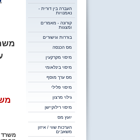
העברה בין דורית -
נאמנויות
קורונה - מאמרים
ומצגות
בוררות וגישורים
משר
מס הכנסה
ע
מיסוי מקרקעין
מיסוי בינלאומי
מס ערך מוסף
מיסוי פלילי
גילוי מרצון
משפט
מיסוי רילוקיישן
יועץ מס
הערכות שווי / איזון
משאבים
משרד ע