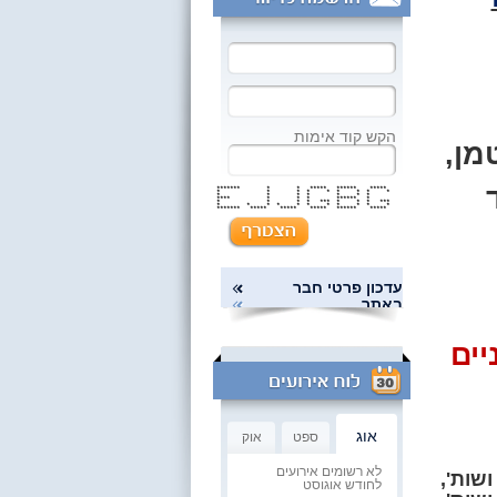
הקש קוד אימות
מן,
******* * * ***** ****** *****
* * * * * * * * *
* * * * * * *
**** * * * ****** *
* * * * *** * * * ***
* * * * * * * * * * *
******* ***** ***** ***** ****** *****
עדכון פרטי חבר
באתר
יים
אוג
ספט
אוק
לא רשומים אירועים
שות',
לחודש אוגוסט