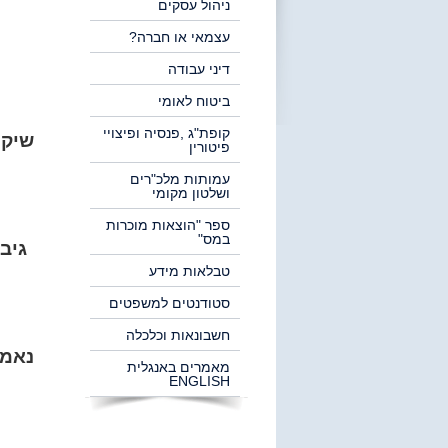
ניהול עסקים
עצמאי או חברה?
דיני עבודה
ביטוח לאומי
קופת"ג ,פנסיה ופיצויי
שיקו
פיטורין
עמותות מלכ"רים
ושלטון מקומי
ספר "הוצאות מוכרות
במס"
גיב
טבלאות מידע
סטודנטים למשפטים
חשבונאות וכלכלה
נאמנ
מאמרים באנגלית
ENGLISH