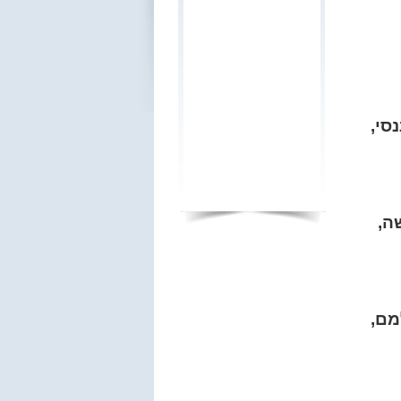
סי,
ה,
מם,