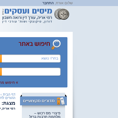
שלום אורח,
התחבר
בחר/י נושא
»
חיפוש מת
דף הבית
›
ההורים לדו
מצגת: ה
רמי אריה, ע
פיצויי מס רכוש –
מלחמת חרבות ברזל