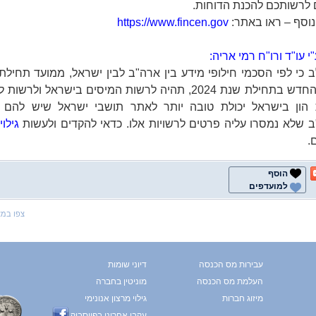
 לרשותכם להכנת הדוחות.
נוסף – ראו באתר:
https://www.fincen.gov
י עו"ד ורו"ח רמי אריה:
ב כי לפי הסכמי חילופי מידע בין ארה"ב לבין ישראל, ממועד תחילת 
הנוהל החדש בתחילת שנת 2024, תהיה לרשות המיסים בישראל ולרש
הון בישראל יכולת טובה יותר לאתר תושבי ישראל שיש להם 
 שלא נמסרו עליה פרטים לרשויות אלו. כדאי להקדים ולעשות
גילוי
.
הוסף
למועדפים
צפו במ
עבירות מס הכנסה
דיוני שומות
העלמת מס הכנסה
מוניטין בחברה
מיזוג חברות
גילוי מרצון אנונימי
עקבו אחרינו בפייסבוק