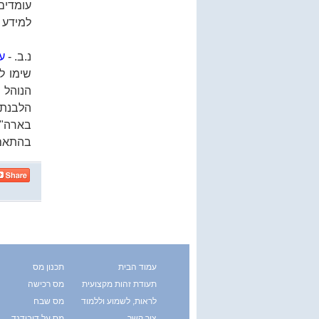
עומדים
למידע 
נ.ב. -
ע"
שימו ל
הלבנת 
בארה"ב
בהתאם
עמוד הבית
תכנון מס
תעודת זהות מקצועית
מס רכישה
לראות, לשמוע וללמוד
מס שבח
צור קשר
מס על דיבידנד