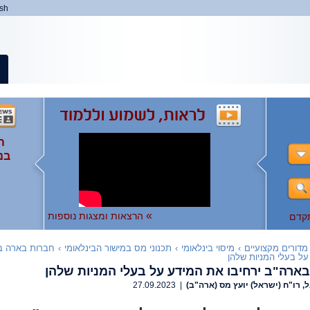
ish
ה
ה
המ
ה
בנ
ומ
ות
),
ו
ו
לצפ
להר
»
הרצאות ומצגות נוספות
קדם
מדורים מקצועיים
›
מיסוי בינלאומי
›
תכנוני מס במישור הבינלאומי
›
חברות בארה ב 
ל בעלי המניות שלהן
ארה"ב ירחיבו את המידע על בעלי המניות שלהן
, רו"ח (ישראל) יועץ מס (ארה"ב)
| 27.09.2023