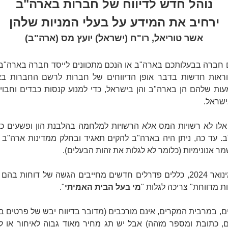
נוהל חדש לדיווח של חברות בארה"ב
ירחיב את המידע על בעלי המניות שלהן
אשר טוריאל, רו"ח (ישראל) יועץ מס (ארה"ב)
 חברה בבעלותכם בארה"ב או הנכם מתכוונים לייסד חברה בארה"ב,
ראות חדשות בדבר אופן הדיווחים של חברות לרשם החברות ב
ות שלהם הן בארה"ב והן בישראל, כדי למנוע קנסות כבדים וחבוי
ישראל.
לו לא רשויות המס אלא הרשויות למלחמה בהלבנת הון ופשעים כל
. עד כה, ניתן היה בארה"ב להקים תאגיד ובחלק ממדינות ארה"ב
ר אנונימיות (כלומר לא לגלות את זהות הבעלים).
החל מינואר 2024, כללים פדרלים חדשים מחייבים הגשה של דוחות בה
ות מדווחת" צריכה לגלות "
מי בעל הבית האמיתי
".
ים, במרבית המקרים, אינם מורכבים (מדובר בדיווח יבש של פרטים ב
, כתובת ומספר מזהה) אבל יש תג מחיר מאוד גבוה לאיחור או ל