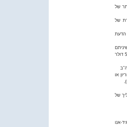
לה. צפויה להיות מבצעית בינואר 2024 באתר של
רת של
 הדעת
 שיניתם
כתובת לחברה או לבעלים ולא יצא דיווח תוך 30 יום (הם מפעילים מונה: 500 דולר
ה"ב
ון או
יך של
ד-אנו