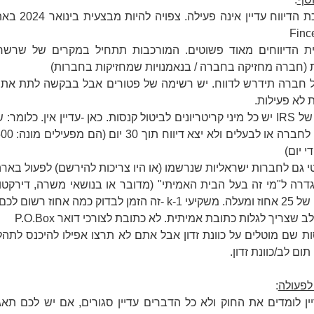
- מערכת הדיווח עדיין אינה פעי
Finc
ת הדיווחים מאוד פשוטים. המורכבות תתחיל במקרים של שרש
 (חברה מחזיקה בחברה / בנאמנויות שמחזיקות בחברות)
ל חברה תידרש לדווח. יש רשימה של פטורים אבל בבקשה לתת את
 לא פעילות.
- בעוד של IRS יש כל מיני קריטריונים לביטול קנסות. כאן -עדיין אין. כלומר:
י יום)
טי גם לחברות ישראליות שנרשמו (או היו צריכות להירשם) לפעול באר
גדרה ל"מי זה בעל הבית האמיתי" (מדובר או בנושאי משרה, דירקטורי
ן לבדוק כמה אחוז רשום לכם).
לב שצריך לגלות כתובת אמיתית. לא כתובת לצורכי דואר P.O.Box
ות שם מוטלים על כוונת זדון אבל אתם לא תרצו אפילו להיכנס לתהל
תום לב/כוונת זדון.
לפעולה
:
יין לומדים את החוק ולא כל הדברים עדיין סגורים, אם יש לכם תאגי