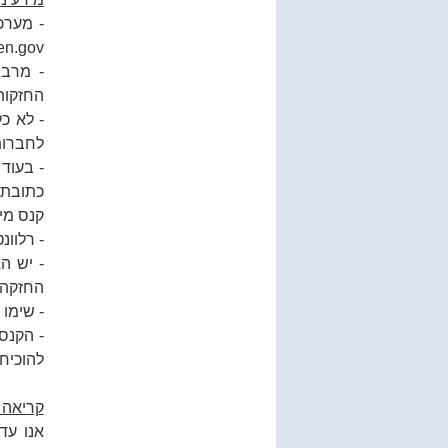
en.gov
- מרבי
החזקות
- לא כ
לחברות
קנס מיד
- רלוונ
- יש ה
החזקה של 25 אחוז ומעלה. משקיעי k-1 -זה הזמ
- שימו 
- הקנס
להוכיח 
קריאה 
אנו עד