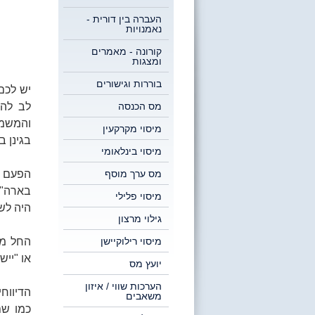
העברה בין דורית -
נאמנויות
קורונה - מאמרים
ומצגות
בוררות וגישורים
יש לכם
מס הכנסה
לב להו
והמשמע
מיסוי מקרקעין
בגינן ב
מיסוי בינלאומי
מס ערך מוסף
הפעם א
בארה"ב
מיסוי פלילי
היה לשמ
גילוי מרצון
מיסוי רילוקיישן
או "ייש
יועץ מס
הערכות שווי / איזון
הדיווח
משאבים
כמו שם