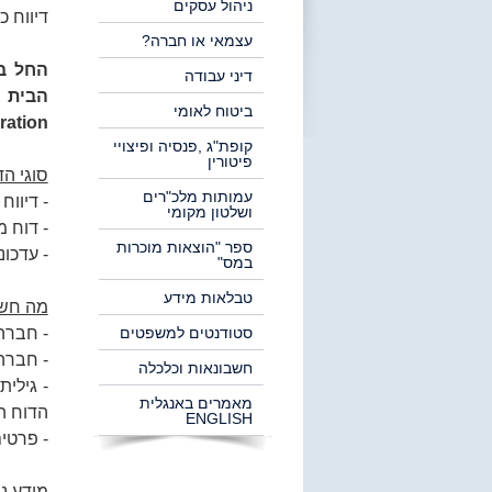
ניהול עסקים
דיווח כ
עצמאי או חברה?
דיני עבודה
ביטוח לאומי
Corporation או ח
קופת"ג ,פנסיה ופיצויי
פיטורין
סוגי הד
עמותות מלכ"רים
- דיווח
ושלטון מקומי
- דוח מ
ספר "הוצאות מוכרות
- עדכונ
במס"
טבלאות מידע
מה חשו
סטודנטים למשפטים
- חברה שהיא כב
- חברה חדשה המו
חשבונאות וכלכלה
מאמרים באנגלית
הדוח ה
ENGLISH
- פרטים השתנ
מידע נ