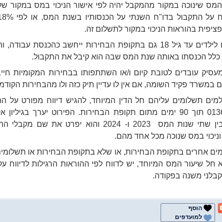
המס שינוכה במקור מהמקבל יהיה לפי אישור הניכוי במס במקור ש
ציפית בהוראות הניכוי במקור לתשלום זה.
תשלומים לילדים עד גיל 18 גם בתקופת הבחירות ייחשב כהכנסת עבודה,
כלל הכנסתו באותה שנת המס שבה הוא קיבל את התקבול.
עסיק עובדים לטובת קיום ו/או השתתפותו בבחירות המקומיות חיי
ים במשרד פקיד השומה, אם אין לו עדיין תיק כזה ולו מהבחירות הקודמו
ים תשלומים עליהם חל הדין המיוחד, להגיש דיווח מפורט על ה
בטופס 0136 תוך 90 ימים מתום תקופת הבחירות. הפירוט יערך בגיליון
הפרדה בין שתי שנות המס 2023 ו- 2024 והוא יפרט את שם מ
ניכוי במס שנוכה מכל אחד מהם.
ים אחרים בתקופת הבחירות, או שלא בתקופת הבחירות או תשלומי
 חל שיעור המס המיוחד, יש לדווח לפי ההוראות הרגילות לדיווח על
בלני משנה בפקודה.
הוסף
למועדפים