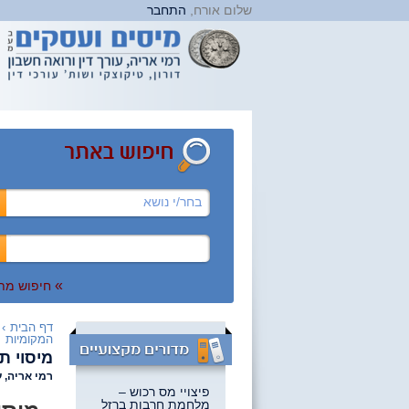
שלום אורח,
התחבר
בחר/י נושא
»
חיפוש מת
דף הבית
›
המקומיות
מיסוי ת
רמי אריה, ע
פיצויי מס רכוש –
מלחמת חרבות ברזל