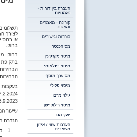
מיסו
העברה בין דורית -
נאמנויות
קורונה - מאמרים
ומצגות
תשלומים 
בוררות וגישורים
או במס ל
בחוק.
מס הכנסה
מיסוי מקרקעין
מיסוי בינלאומי
מס ערך מוסף
הבחירות 
מיסוי פלילי
בעקבות 
גילוי מרצון
16.9.2023 ועד יום .2024
מיסוי רילוקיישן
שיעור המס 
יועץ מס
הגדרת תש
הערכות שווי / איזון
משאבים
1. מ