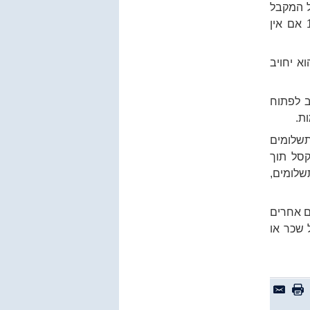
ל המקבל
והוא ידווח על התקבול בדו"ח השנתי על הכנסותיו בשנת המס, או לפי 18% אם אין
 והוא יחויב
ב לפתוח
ת.
תשלומים
 אקסל תוך
קבלי התשלומים,
ם אחרים
 שכר או