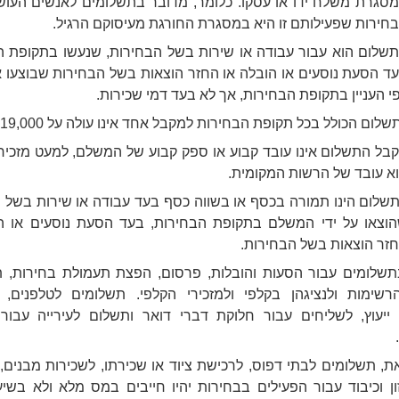
סגרת משלח ידו או עסקו. כלומר, מדובר בתשלומים לאנשים העוש
חירות שפעילותם זו היא במסגרת החורגת מעיסוקם הרגיל.
תשלום הוא עבור עבודה או שירות בשל הבחירות, שנעשו בתקופת ה
ד הסעת נוסעים או הובלה או החזר הוצאות בשל הבחירות שבוצעו או
י העניין בתקופת הבחירות, אך לא בעד דמי שכירות.
קבל התשלום אינו עובד קבוע או ספק קבוע של המשלם, למעט מזכיר 
א עובד של הרשות המקומית.
תשלום הינו תמורה בכסף או בשווה כסף בעד עבודה או שירות בשל 
וצאו על ידי המשלם בתקופת הבחירות, בעד הסעת נוסעים או ה
זר הוצאות בשל הבחירות.
שלומים עבור הסעות והובלות, פרסום, הפצת תעמולת בחירות, 
רשימות ולנציגהן בקלפי ולמזכירי הקלפי. תשלומים לטלפנים,
 ייעוץ, לשליחים עבור חלוקת דברי דואר ותשלום לעירייה עבו
ת, תשלומים לבתי דפוס, לרכישת ציוד או שכירתו, לשכירות מבנים,
ון וכיבוד עבור הפעילים בבחירות יהיו חייבים במס מלא ולא בשי