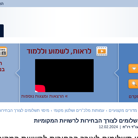
ish
ה
ה
המ
ה
בנ
ומ
ות
),
ו
ו
לצפ
להר
»
הרצאות ומצגות נוספות
קדם
מדורים מקצועיים
›
עמותות מלכ"רים ושלטון מקומי
›
מיסוי תשלומים לצורך הבחירות
שלומים לצורך הבחירות לרשויות המקומיות
ו"ד רו"ח
| 12.02.2024