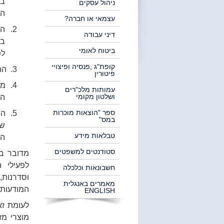
במ
ניהול עסקים
הב
עצמאי או חברה?
2. ה
דיני עבודה
בע
ביטוח לאומי
לפ
קופת"ג ,פנסיה ופיצויי
3. התשלום הכולל בכל תקופת הבחירות למקבל אחד אינו עולה על 19,000 ₪.
פיטורין
4. מ
עמותות מלכ"רים
ושלטון מקומי
הו
ספר "הוצאות מוכרות
5. ה
במס"
שה
טבלאות מידע
הח
סטודנטים למשפטים
מדובר בת
לפעילי ה
חשבונאות וכלכלה
וסדרנות,
מאמרים באנגלית
המודעות.
ENGLISH
לעומת זא
מוצרי מז