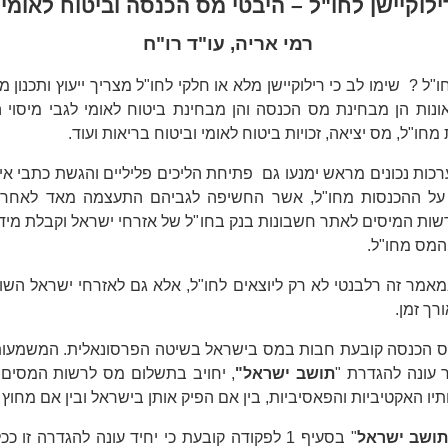
ילוקיישן לחו"ל – היבטי מס הכנסה וביטוח לאומי
רמי אריה, עו"ד רו"ח
ו"ל ? שימו לב כי רילוקיישן מלא או חלקי לחו"ל מצריך ייעוץ ותכנון 
ונות הן מבחינת מס הכנסה והן מבחינת ביטוח לאומי לגבי מיסוי 
מחו"ל, מס יציאה, זכויות ביטוח לאומי וביטוח בריאות ועוד.
ערכות נכונים מראש ימנעו גם פתיחת הליכים פליליים והגשת כתבי אי
ח על ההכנסות מחו"ל, אשר החשיפה לגביהם התעצמה מאד לאחרונ
רשות המיסים לאתר חשבונות בנק בחו"ל של אזרחי ישראל וקבלת מיד
המס מחו"ל.
אמר זה רלבנטי לא רק ליוצאים לחו"ל, אלא גם לאזרחי ישראל השו
רך זמן.
 הכנסה קובעת חבות במס בישראל בשיטה הפרסונאלית. המשמעות 
 עונה להגדרת "
תושב ישראל"
, יחויב בתשלום מס לרשות המסים
יו האקטיביות והפאסיביות, בין אם הפיק אותן בישראל ובין אם מחוץ 
ושב ישראל
" בסעיף 1 לפקודה קובעת כי יחיד עונה להגדרה זו 