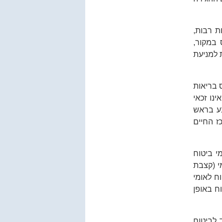
ת רבות,
 במקור,
 למניעת
 בריאות
נו זכאי
בע בראש
ז החיים
י ביטוח
י (קצבת
וח לאומי
וח באופן
 לביטוח