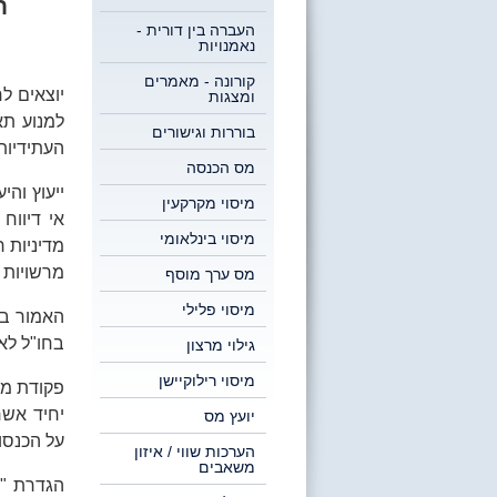
ר
העברה בין דורית -
נאמנויות
קורונה - מאמרים
יוצאים לח
ומצגות
למנוע תא
בוררות וגישורים
העתידיות 
מס הכנסה
ייעוץ והי
מיסוי מקרקעין
אי דיוו
מיסוי בינלאומי
מדיניות 
מרשויות 
מס ערך מוסף
מיסוי פלילי
האמור במ
בחו"ל לאו
גילוי מרצון
מיסוי רילוקיישן
פקודת מס
יחיד אשר
יועץ מס
על הכנסות
הערכות שווי / איזון
משאבים
הגדרת "
ת