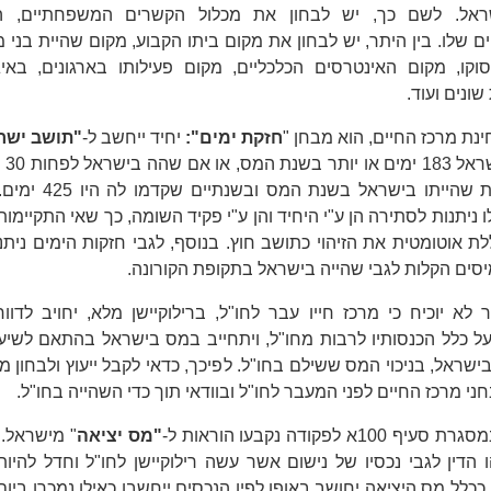
שראל. לשם כך, יש לבחון את מכלול הקשרים המשפחתיים, הכ
ם שלו. בין היתר, יש לבחון את מקום ביתו הקבוע, מקום שהיית בני 
וקו, מקום האינטרסים הכלכליים, מקום פעילותו בארגונים, באיג
ונים ועוד.
נת מרכז החיים, הוא מבחן "
חזקת ימים":
יחיד ייחשב ל-
"תושב ישר
שהה בי
כל תקופת שהייתו בישראל בשנת המ
 ניתנות לסתירה הן ע"י היחיד והן ע"י פקיד השומה, כך שאי התקיימו
לת אוטומטית את הזיהוי כתושב חוץ. בנוסף, לגבי חזקות הימים ניתנה
סים הקלות לגבי שהייה בישראל בתקופת הקורונה.
 לא יוכיח כי מרכז חייו עבר לחו"ל, ברילוקיישן מלא, יחויב לדוו
ל כלל הכנסותיו לרבות מחו"ל, ויתחייב במס בישראל בהתאם לשיע
בישראל, בניכוי המס ששילם בחו"ל. לפיכך, כדאי לקבל ייעוץ ולבחון 
ני מרכז החיים לפני המעבר לחו"ל ובוודאי תוך כדי השהייה בחו"ל.
 100א לפקודה נקבעו הוראות ל-
"מס יציאה
" מישראל. 
 הדין לגבי נכסיו של נישום אשר עשה רילוקיישן לחו"ל וחדל להיו
 ככלל מס היציאה יחושב באופן לפיו הנכסים ייחשבו כאילו נמכרו ביו