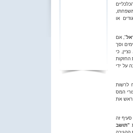
לכליים
משפחתו,
ודים או
אל
", אם
שראל 183 ימים או יותר בשנת המס, או אם שהה בישראל לפחות 30 ימים וסך
ס ובשנתיים שקדמו לה היו 425 ימים. נציין, כי
ת החזקות
 על ידי
ח לרשות
ורי המס
מראש את
סעיף זה
ת
"תושב
ם ההגירה