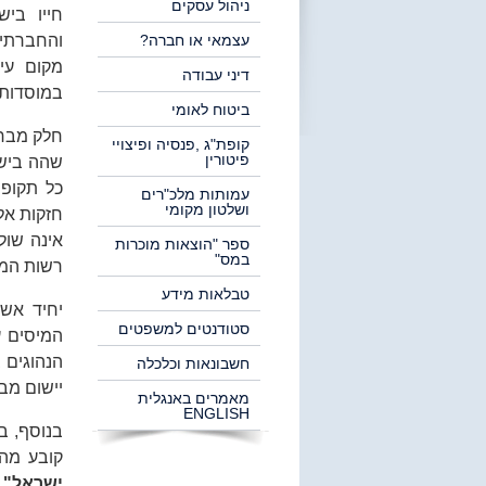
ניהול עסקים
חייו בי
עצמאי או חברה?
והחברתיי
מקום עיס
דיני עבודה
במוסדות ש
ביטוח לאומי
חלק מבחי
קופת"ג ,פנסיה ופיצויי
פיטורין
עמותות מלכ"רים
ושלטון מקומי
חזקות אלו
אינה שול
ספר "הוצאות מוכרות
במס"
רשות המי
טבלאות מידע
יחיד אשר
סטודנטים למשפטים
המיסים ע
הנהוגים 
חשבונאות וכלכלה
יישום מבח
מאמרים באנגלית
ENGLISH
בנוסף, במסגרת סעיף
קובע מהו
ישראל"
.