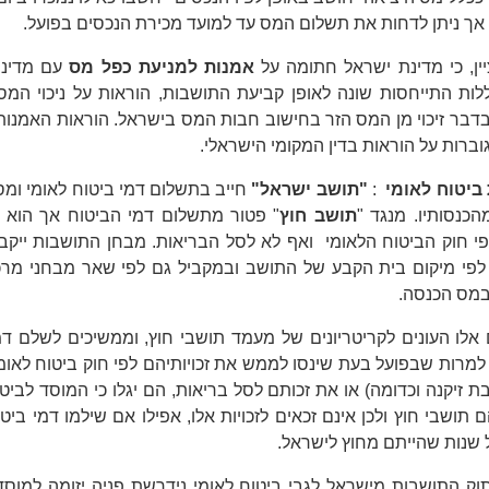
אך ניתן לדחות את תשלום המס עד למועד מכירת הנכסים בפועל.
ציין, כי מדינת ישראל חתומה על
אמנות למניעת כפל מס
עם מדינו
ללות התייחסות שונה לאופן קביעת התושבות, הוראות על ניכוי המס
בדבר זיכוי מן המס הזר בחישוב חבות המס בישראל. הוראות האמנות
וברות על הוראות בדין המקומי הישראלי.
ביטוח לאומי
:
"תושב ישראל"
חייב בתשלום דמי ביטוח לאומי ומס
הכנסותיו. מנגד "
תושב חוץ
" פטור מתשלום דמי הביטוח אך הוא אי
לפי חוק הביטוח הלאומי ואף לא לסל הבריאות. מבחן התושבות ייק
לפי מיקום בית הקבע של התושב ובמקביל גם לפי שאר מבחני מרכ
במס הכנסה.
אלו העונים לקריטריונים של מעמד תושבי חוץ, וממשיכים לשלם דמ
למרות שבפועל בעת שינסו לממש את זכויותיהם לפי חוק ביטוח לאומ
ת זיקנה וכדומה) או את זכותם לסל בריאות, הם יגלו כי המוסד לביט
ם תושבי חוץ ולכן אינם זכאים לזכויות אלו, אפילו אם שילמו דמי ביט
 שנות שהייתם מחוץ לישראל.
תוק התושבות מישראל לגבי ביטוח לאומי נידרשת פניה יזומה למוסד