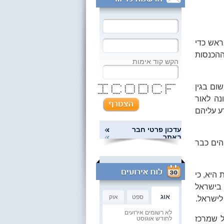
מראש כדי
ההכנסות
הקש קוד אימות
שום בגין
******* ***** ***** ****** ***** *******
* * * * * * * * * *
* * * * * * * *
* * * * * * * ****
* * * * * * * *
* * * * * * * * * *
******* ***** ***** ****** ***** *
ה לאור
ע עליהם
עדכון פרטי חבר
באתר
הים כבר
היא, כי
 בישראל
אוג
ספט
אוק
לישראל.
לא רשומים אירועים
ככל שמרכז
לחודש אוגוסט