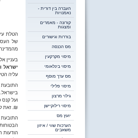
פ
העברה בין דורית -
נאמנויות
קורונה - מאמרים
ומצגות
הטלת עיק
בוררות וגישורים
של העסק,
מס הכנסה
מהמדינה.
מיסוי מקרקעין
בעניין אל.
מיסוי בינלאומי
ישראל ו
עליה הטי
מס ערך מוסף
התובעת ה
מיסוי פלילי
בישראל. 
גילוי מרצון
מיסוי רילוקיישן
₪. זאת ל
יועץ מס
התובעת ו
הבטוחות
הערכות שווי / איזון
משאבים
הודעות ה