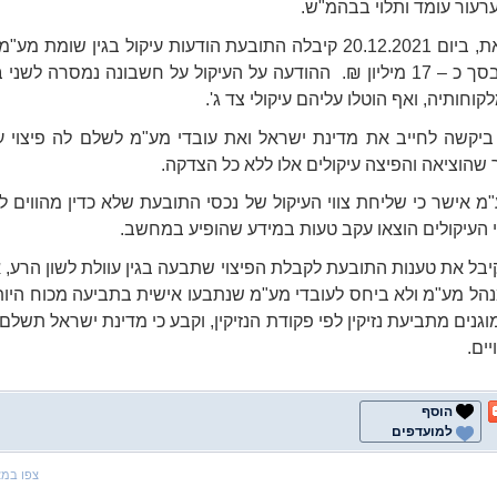
ערעור עומד ותלוי בבהמ"ש.
למרות זאת, ביום 20.12.2021 קיבלה התובעת הודעות עיקול בגין שומת 
בערעור בסך כ – 17 מיליון ₪. ההודעה על העיקול על חשבונה נמסרה לשני
קוחותיה, ואף הוטלו עליהם עיקולי צד ג'.
יקשה לחייב את מדינת ישראל ואת עובדי מע"מ לשלם לה פיצוי ע
 שהוציאה והפיצה עיקולים אלו ללא כל הצדקה.
מ אישר כי שליחת צווי העיקול של נכסי התובעת שלא כדין מהווים לש
י העיקולים הוצאו עקב טעות במידע שהופיע במחשב.
בל את טענות התובעת לקבלת הפיצוי שתבעה בגין עוולת לשון הרע, א
הל מע"מ ולא ביחס לעובדי מע"מ שנתבעו אישית בתביעה מכוח היות
וגנים מתביעת נזיקין לפי פקודת הנזיקין, וקבע כי מדינת ישראל תשל
ים.
הוסף
למועדפים
צפו במ