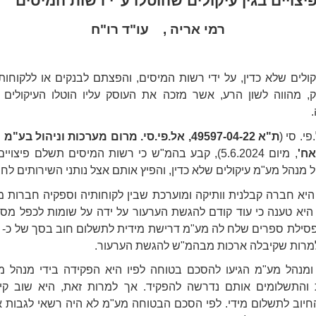
יצויים בגין עיקולים שהוטלו ע"י רשות המיסים
רמי אריה , עו"ד רו"ח
ולים שלא כדין, על ידי רשות המיסים, והפצתם לבנקים או ללקוחות
 מהווה לשון הרע, אשר מזכה את העוסק עליו הוטלו העיקולים ב
פי. סי (
ת"א 49597-04-22, אל.פי.סי. מרום מערכות וניהול בע"
אח'
, מיום 5.6.2024), קבע בהמ"ש כי רשות המיסים תשלם פיצו
ל מנהל מע"מ עיקולים שלא כדין, והפיץ אותם אצל נותני השירותים לח
יא חברה קבלנית וותיקה ומוערכת שבין לקוחותיה וספקיה חברות מ
היא טענה כי עוד קודם להגשת הערעור על ידה על שומות לכפל מס
מרות שקיבלה ארכות מבהמ"ש להגשת הערעור.
מנהל מע"מ הגיעו להסכם בטוחה לפיו היא הפקידה בידי מנהל 
 והתשלומים אותם נדרשה להפקיד. אך למרות זאת, היא שוב קי
חיוב לתשלום מידי. לפי הסכם הבטוחה מע"מ לא היה רשאי לגבות 