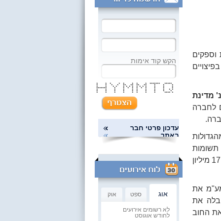
 וספקים
הקש קוד אימות
פיצויים
* * * * * * * * ******* *****
* * * * ** ** ** ** * * *
* * * * * * * * * * * * * * *
******* * * * * * * * * * *
* * * * * * * * * * *
* * * * * * * * * *
* * * * * * * * **** *
מ נ' מדינת
יים לחברה
ברה.
עדכון פרטי חבר
באתר
הגדולות
 תשומות
ועל קנס פסילת ספרים שלח לה מע"מ דרישת מידית לתשלום חוב בסך של כ- 17 מיליון
מע"מ את
אוג
ספט
אוק
בלה את
לא רשומים אירועים
את החוב
לחודש אוגוסט