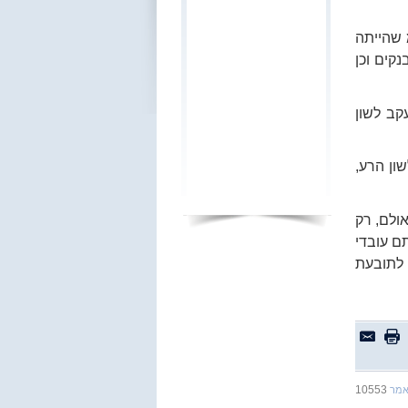
מע"מ שהייתה
 בנקים וכן
קב לשון
ון הרע,
ולם, רק
ם עובדי
ם לתובעת
10553
אמר