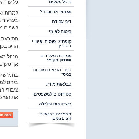
ניהול עסקים
כל עוד ה
עצמאי או חברה?
דיני עבודה
לשניים מל
ביטוח לאומי
התובעת ב
קופת"ג ,פנסיה ופיצויי
פיטורין
הרע, בכך
עמותות מלכ"רים
מנהל מע"
ושלטון מקומי
אך טען כ
ספר "הוצאות מוכרות
במס"
בהמ"ש קי
ביחס למנ
טבלאות מידע
ציבורי המ
סטודנטים למשפטים
את הפיצוי
חשבונאות וכלכלה
מאמרים באנגלית
ENGLISH